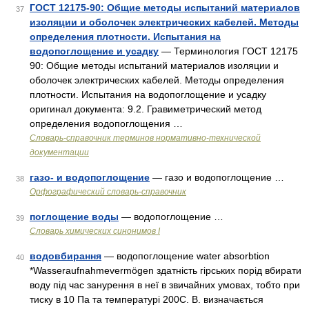
ГОСТ 12175-90: Общие методы испытаний материалов
37
изоляции и оболочек электрических кабелей. Методы
определения плотности. Испытания на
водопоглощение и усадку
— Терминология ГОСТ 12175
90: Общие методы испытаний материалов изоляции и
оболочек электрических кабелей. Методы определения
плотности. Испытания на водопоглощение и усадку
оригинал документа: 9.2. Гравиметрический метод
определения водопоглощения …
Словарь-справочник терминов нормативно-технической
документации
газо- и водопоглощение
— газо и водопоглощение …
38
Орфографический словарь-справочник
поглощение воды
— водопоглощение …
39
Cловарь химических синонимов I
водовбирання
— водопоглощение water absorbtion
40
*Wasseraufnahmevermögen здатність гірських порід вбирати
воду під час занурення в неї в звичайних умовах, тобто при
тиску в 10 Па та температурі 200С. В. визначається