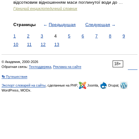
відсотковим відношенням маси поглинутої води до …
Гірничий енциклопедичний словник
Страницы
←
Предыдущая
Следующая
→
1
2
3
4
5
6
7
8
9
10
11
12
13
© Академик, 2000-2026
18+
Обратная связь:
Техподдержка
,
Реклама на сайте
👣 Путешествия
Экспорт словарей на сайты
, сделанные на PHP,
Joomla,
Drupal,
WordPress, MODx.