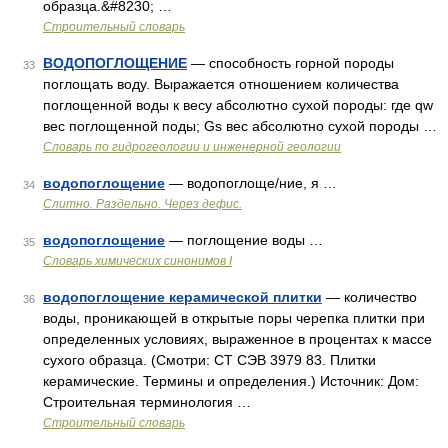
образца.&#8230; …
Строительный словарь
ВОДОПОГЛОЩЕНИЕ
— способность горной породы
33
поглощать воду. Выражается отношением количества
поглощенной воды к весу абсолютно сухой породы: где qw
вес поглощенной поды; Gs вес абсолютно сухой породы …
Словарь по гидрогеологии и инженерной геологии
водопоглощение
— водопоглоще/ние, я …
34
Слитно. Раздельно. Через дефис.
водопоглощение
— поглощение воды …
35
Cловарь химических синонимов I
водопоглощение керамической плитки
— количество
36
воды, проникающей в открытые поры черепка плитки при
определенных условиях, выраженное в процентах к массе
сухого образца. (Смотри: СТ СЭВ 3979 83. Плитки
керамические. Термины и определения.) Источник: Дом:
Строительная терминология …
Строительный словарь